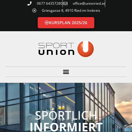
0677 64357280
office@unionried.at
Griesgasse 8, 4910 Ried im Innkreis
KURSPLAN 2025/26
SPORTLICH
INFORMIERT